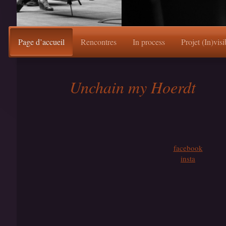
Page d’accueil
Rencontres
In process
Projet (In)visi
Unchain my Hoerdt
facebook
insta