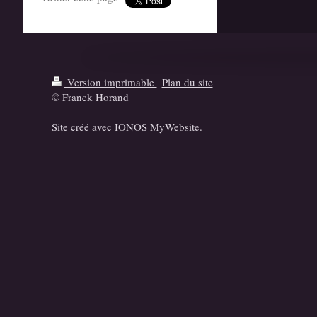
Version imprimable
|
Plan du site
© Franck Horand
Site créé avec
IONOS MyWebsite
.