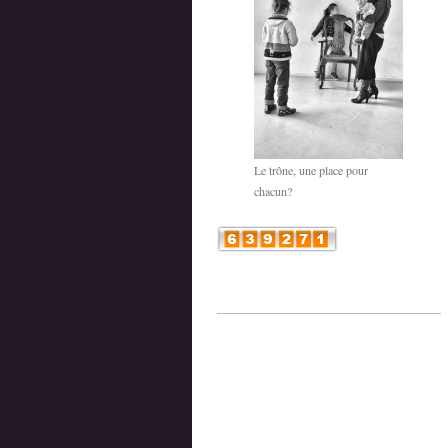
Le trône, une place pour
chacun?