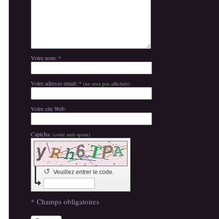
Votre nom: *
Votre adresse email: *
(ne sera pas affichée)
Votre site Web:
Captcha:
(code anti-spam)
↺
Veuillez entrer le code.
* Champs obligatoires