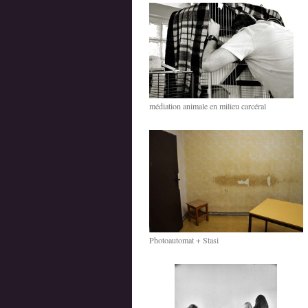
médiation animale en milieu carcéral
Photoautomat + Stasi