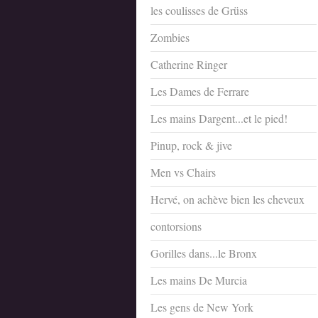
les coulisses de Grüss
Zombies
Catherine Ringer
Les Dames de Ferrare
Les mains Dargent...et le pied!
Pinup, rock & jive
Men vs Chairs
Hervé, on achève bien les cheveux
contorsions
Gorilles dans...le Bronx
Les mains De Murcia
Les gens de New York