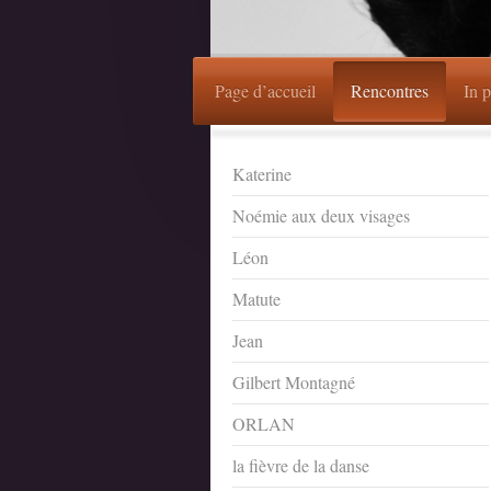
Page d’accueil
Rencontres
In 
Katerine
Noémie aux deux visages
Léon
Matute
Jean
Gilbert Montagné
ORLAN
la fièvre de la danse