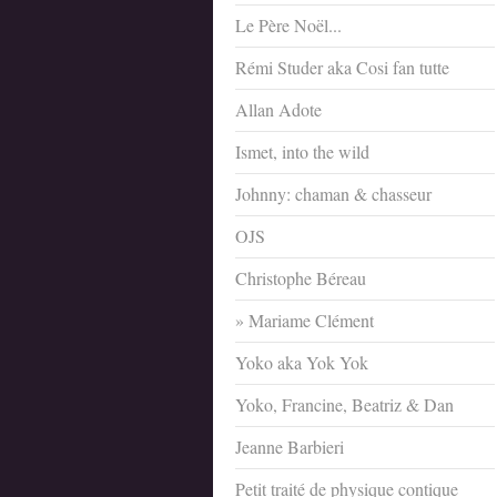
Le Père Noël...
Rémi Studer aka Cosi fan tutte
Allan Adote
Ismet, into the wild
Johnny: chaman & chasseur
OJS
Christophe Béreau
Mariame Clément
Yoko aka Yok Yok
Yoko, Francine, Beatriz & Dan
Jeanne Barbieri
Petit traité de physique contique