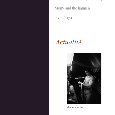
Mony and the hatmen
invité(e)(s)
Actualité
des rencontres...