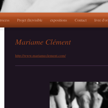
process
Projet (In)visible
expositions
Contact
livre d'o
Mariame Clément
http://www.mariameclement.com/